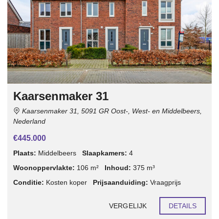
Kaarsenmaker 31
Kaarsenmaker 31, 5091 GR Oost-, West- en Middelbeers,
Nederland
€445.000
Plaats:
Middelbeers
Slaapkamers:
4
Woonoppervlakte:
106 m²
Inhoud:
375 m³
Conditie:
Kosten koper
Prijsaanduiding:
Vraagprijs
VERGELIJK
DETAILS