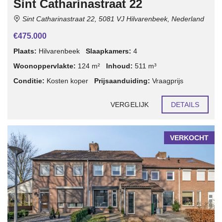
Sint Catharinastraat 22
Sint Catharinastraat 22, 5081 VJ Hilvarenbeek, Nederland
€475.000
Plaats:
Hilvarenbeek
Slaapkamers:
4
Woonoppervlakte:
124 m²
Inhoud:
511 m³
Conditie:
Kosten koper
Prijsaanduiding:
Vraagprijs
VERGELIJK
DETAILS
VERKOCHT