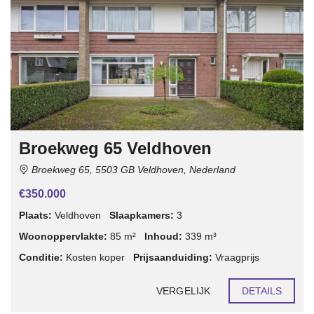
Broekweg 65 Veldhoven
Broekweg 65, 5503 GB Veldhoven, Nederland
€350.000
Plaats:
Veldhoven
Slaapkamers:
3
Woonoppervlakte:
85 m²
Inhoud:
339 m³
Conditie:
Kosten koper
Prijsaanduiding:
Vraagprijs
VERGELIJK
DETAILS