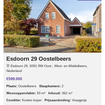
Esdoorn 29 Oostelbeers
Esdoorn 29, 5091 RM Oost-, West- en Middelbeers,
Nederland
€599.000
Plaats:
Oostelbeers
Slaapkamers:
2
Woonoppervlakte:
93 m²
Inhoud:
362 m³
Conditie:
Kosten koper
Prijsaanduiding:
Vraagprijs