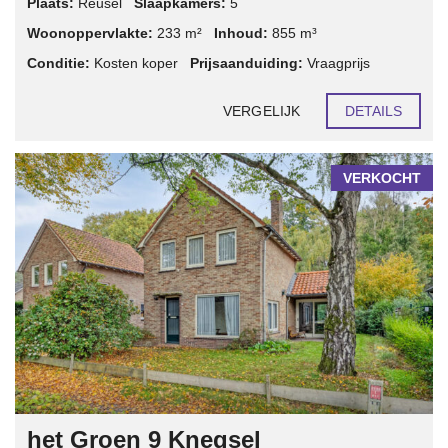
Plaats:
Reusel
Slaapkamers:
5
Woonoppervlakte:
233 m²
Inhoud:
855 m³
Conditie:
Kosten koper
Prijsaanduiding:
Vraagprijs
VERGELIJK
DETAILS
VERKOCHT
het Groen 9 Knegsel