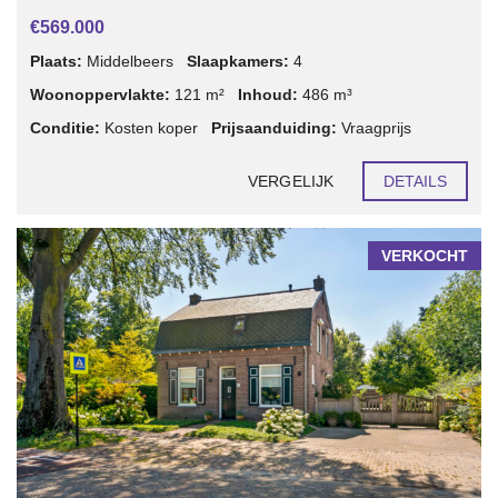
€569.000
Plaats:
Middelbeers
Slaapkamers:
4
Woonoppervlakte:
121 m²
Inhoud:
486 m³
Conditie:
Kosten koper
Prijsaanduiding:
Vraagprijs
VERGELIJK
DETAILS
VERKOCHT