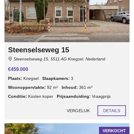
Steenselseweg 15
Steenselseweg 15, 5511 AG Knegsel, Nederland
€459.000
Plaats:
Knegsel
Slaapkamers:
3
Woonoppervlakte:
92 m²
Inhoud:
361 m³
Conditie:
Kosten koper
Prijsaanduiding:
Vraagprijs
VERGELIJK
DETAILS
VERKOCHT