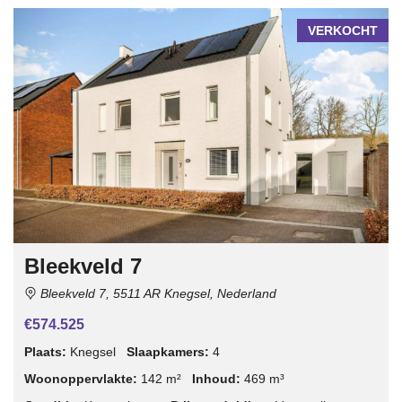
VERKOCHT
Bleekveld 7
Bleekveld 7, 5511 AR Knegsel, Nederland
€574.525
Plaats:
Knegsel
Slaapkamers:
4
Woonoppervlakte:
142 m²
Inhoud:
469 m³