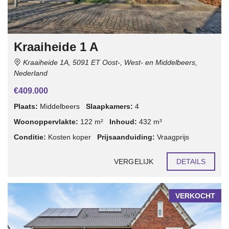
Kraaiheide 1 A
Kraaiheide 1A, 5091 ET Oost-, West- en Middelbeers,
Nederland
€409.000
Plaats:
Middelbeers
Slaapkamers:
4
Woonoppervlakte:
122 m²
Inhoud:
432 m³
Conditie:
Kosten koper
Prijsaanduiding:
Vraagprijs
VERGELIJK
DETAILS
VERKOCHT