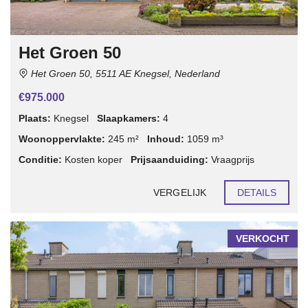
Het Groen 50
Het Groen 50, 5511 AE Knegsel, Nederland
€975.000
Plaats:
Knegsel
Slaapkamers:
4
Woonoppervlakte:
245 m²
Inhoud:
1059 m³
Conditie:
Kosten koper
Prijsaanduiding:
Vraagprijs
VERGELIJK
DETAILS
VERKOCHT