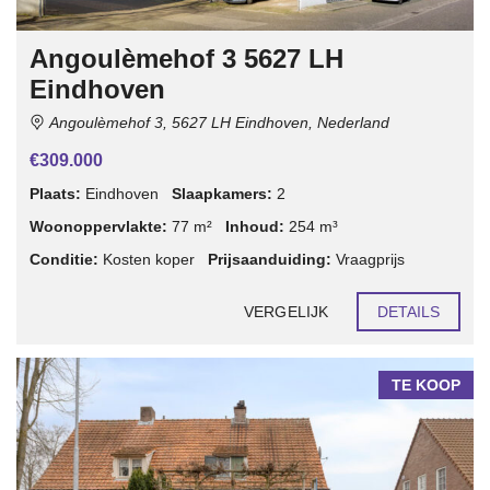
Angoulèmehof 3 5627 LH
Eindhoven
Angoulèmehof 3, 5627 LH Eindhoven, Nederland
€309.000
Plaats:
Eindhoven
Slaapkamers:
2
Woonoppervlakte:
77 m²
Inhoud:
254 m³
Conditie:
Kosten koper
Prijsaanduiding:
Vraagprijs
VERGELIJK
DETAILS
TE KOOP