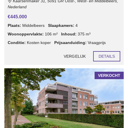
Kaarsenmaker 31, 5091 GR Oost-, West- en Middelbeers,
Nederland
€445.000
Plaats:
Middelbeers
Slaapkamers:
4
Woonoppervlakte:
106 m²
Inhoud:
375 m³
Conditie:
Kosten koper
Prijsaanduiding:
Vraagprijs
VERGELIJK
DETAILS
VERKOCHT