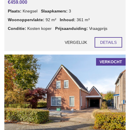
€459.000
Plaats:
Knegsel
Slaapkamers:
3
Woonoppervlakte:
92 m²
Inhoud:
361 m³
Conditie:
Kosten koper
Prijsaanduiding:
Vraagprijs
VERGELIJK
DETAILS
VERKOCHT