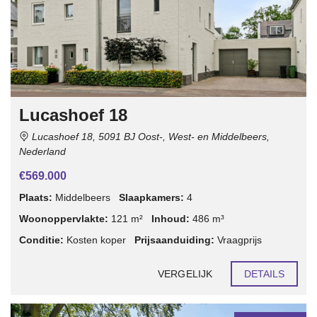
Lucashoef 18
Lucashoef 18, 5091 BJ Oost-, West- en Middelbeers,
Nederland
€569.000
Plaats:
Middelbeers
Slaapkamers:
4
Woonoppervlakte:
121 m²
Inhoud:
486 m³
Conditie:
Kosten koper
Prijsaanduiding:
Vraagprijs
VERGELIJK
DETAILS