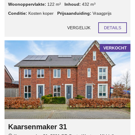
Woonoppervlakte:
122 m²
Inhoud:
432 m³
Conditie:
Kosten koper
Prijsaanduiding:
Vraagprijs
VERGELIJK
DETAILS
VERKOCHT
Kaarsenmaker 31