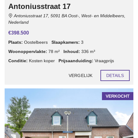
Antoniusstraat 17
Antoniusstraat 17, 5091 BA Oost-, West- en Middelbeers,
Nederland
€398.500
Plaats:
Oostelbeers
Slaapkamers:
3
Woonoppervlakte:
78 m²
Inhoud:
336 m³
Conditie:
Kosten koper
Prijsaanduiding:
Vraagprijs
VERGELIJK
DETAILS
VERKOCHT