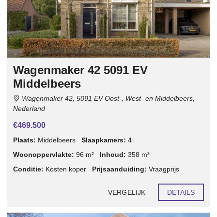
Wagenmaker 42 5091 EV
Middelbeers
Wagenmaker 42, 5091 EV Oost-, West- en Middelbeers,
Nederland
€469.500
Plaats:
Middelbeers
Slaapkamers:
4
Woonoppervlakte:
96 m²
Inhoud:
358 m³
Conditie:
Kosten koper
Prijsaanduiding:
Vraagprijs
VERGELIJK
DETAILS