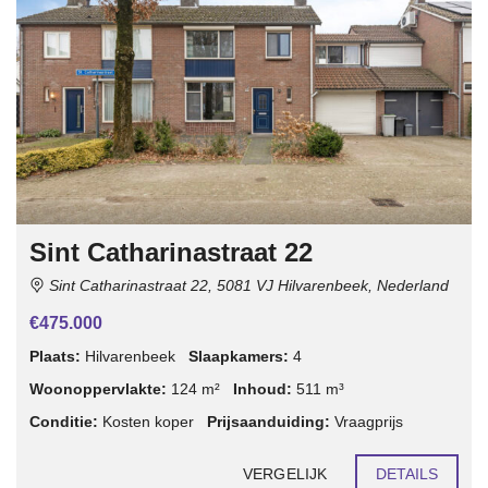
Sint Catharinastraat 22
Sint Catharinastraat 22, 5081 VJ Hilvarenbeek, Nederland
€475.000
Plaats:
Hilvarenbeek
Slaapkamers:
4
Woonoppervlakte:
124 m²
Inhoud:
511 m³
Conditie:
Kosten koper
Prijsaanduiding:
Vraagprijs
VERGELIJK
DETAILS