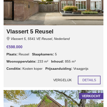
Vlassert 5 Reusel
Vlassert 5, 5541 VE Reusel, Nederland
€598.000
Plaats:
Reusel
Slaapkamers:
5
Woonoppervlakte:
233 m²
Inhoud:
855 m³
Conditie:
Kosten koper
Prijsaanduiding:
Vraagprijs
VERGELIJK
DETAILS
VERKOCHT