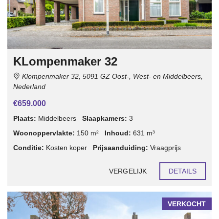
KLompenmaker 32
Klompenmaker 32, 5091 GZ Oost-, West- en Middelbeers,
Nederland
€659.000
Plaats:
Middelbeers
Slaapkamers:
3
Woonoppervlakte:
150 m²
Inhoud:
631 m³
Conditie:
Kosten koper
Prijsaanduiding:
Vraagprijs
VERGELIJK
DETAILS
VERKOCHT