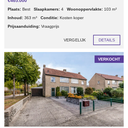
€465.000
Plaats:
Best
Slaapkamers:
4
Woonoppervlakte:
103 m²
Inhoud:
363 m³
Conditie:
Kosten koper
Prijsaanduiding:
Vraagprijs
VERGELIJK
DETAILS
VERKOCHT