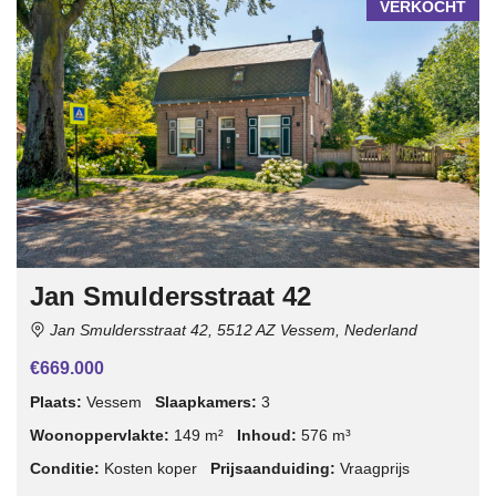
VERKOCHT
Jan Smuldersstraat 42
Jan Smuldersstraat 42, 5512 AZ Vessem, Nederland
€669.000
Plaats:
Vessem
Slaapkamers:
3
Woonoppervlakte:
149 m²
Inhoud:
576 m³
Conditie:
Kosten koper
Prijsaanduiding:
Vraagprijs