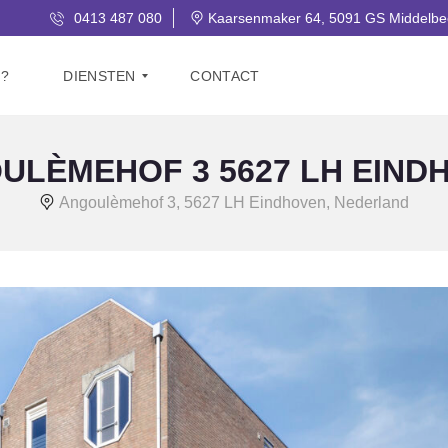
0413 487 080
Kaarsenmaker 64, 5091 GS Middelbe
J?
DIENSTEN
CONTACT
ULÈMEHOF 3 5627 LH EIND
V
E
Angoulèmehof 3, 5627 LH Eindhoven, Nederland
R
K
O
O
P
G
R
A
T
I
S
W
A
A