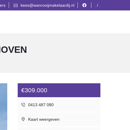
ers
kees@wanrooijmakelaardij.nl
. / .
HOVEN
€309.000
0413 487 080
Kaart weergeven