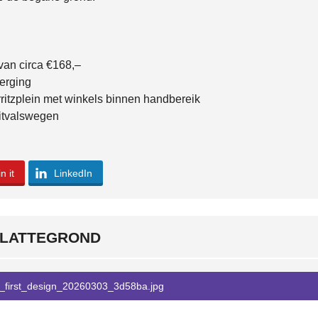
van circa €168,–
berging
ritzplein met winkels binnen handbereik
itvalswegen
n it
LinkedIn
LATTEGROND
first_design_20260303_3d58ba.jpg