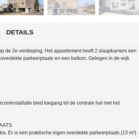
H
U
U
R
DETAILS
O
F
V
E
op de 2e verdieping. Het appartement heeft 2 slaapkamers een
R
H
overdekte parkeerplaats en een balkon. Gelegen in de wijk
U
U
R
H
Y
P
O
cominstallatie bied toegang tot de centrale hal met het
T
H
E
K
E
AATS
N
tra. Er is een praktische eigen overdekte parkeerplaats (13 m²)