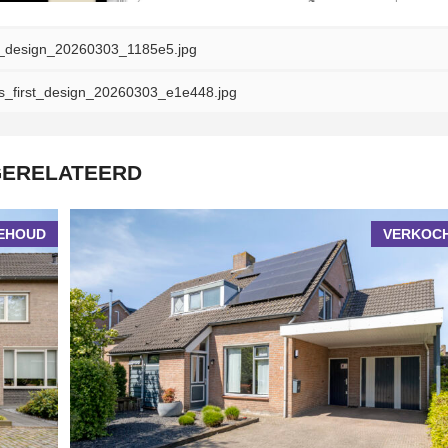
_design_20260303_1185e5.jpg
_first_design_20260303_e1e448.jpg
ERELATEERD
EHOUD
VERKOC