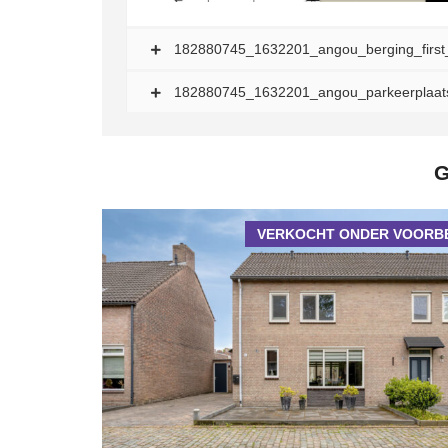
182880745_1632201_angou_berging_first
182880745_1632201_angou_parkeerplaats
G
VERKOCHT ONDER VOORB