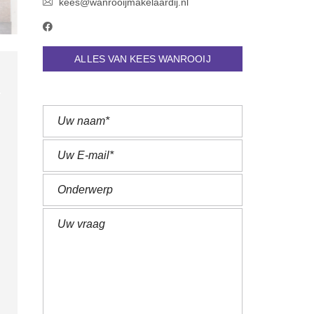
kees@wanrooijmakelaardij.nl
ALLES VAN KEES WANROOIJ